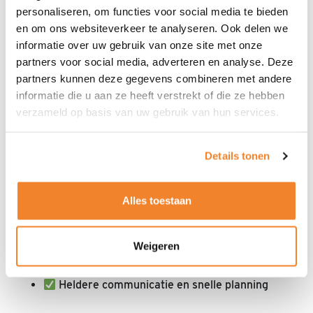
personaliseren, om functies voor social media te bieden
opgeleide, ervaren veiligers. Wij zijn gespecialiseerd
en om ons websiteverkeer te analyseren. Ook delen we
in
horeca- en evenementenbeveiliging
zijn
. Onze
informatie over uw gebruik van onze site met onze
mensen zijn zichtbaar als het moet en onzichtbaar
partners voor social media, adverteren en analyse. Deze
partners kunnen deze gegevens combineren met andere
als het kan. We begrijpen dat uitstraling en sfeer net
informatie die u aan ze heeft verstrekt of die ze hebben
zo belangrijk zijn als veiligheid.
verzameld op basis van uw gebruik van hun services.
Wat kunt u van ESG verwachten:
Details tonen
Gecertificeerde beveiligers met uitstraling
Inzet in heel Nederland
Alles toestaan
Maatwerk voor elk evenement of
Weigeren
horecalocatie
Heldere communicatie en snelle planning