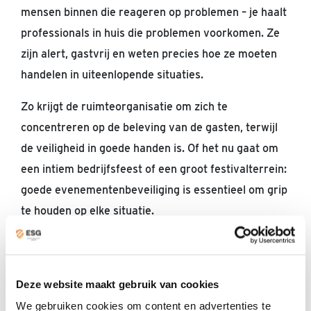
mensen binnen die reageren op problemen – je haalt
professionals in huis die problemen voorkomen. Ze
zijn alert, gastvrij en weten precies hoe ze moeten
handelen in uiteenlopende situaties.
Zo krijgt de ruimteorganisatie om zich te
concentreren op de beleving van de gasten, terwijl
de veiligheid in goede handen is. Of het nu gaat om
een ​​intiem bedrijfsfeest of een groot festivalterrein:
goede evenementenbeveiliging is essentieel om grip
te houden op elke situatie.
Waarom kiezen voor ESG?
Deze website maakt gebruik van cookies
Bij
Event Security Groep (ESG)
werken
wij
We gebruiken cookies om content en advertenties te
uitsluitend
werken we uitsluitend met goed