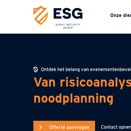
Onze die
Ontdek het belang van evenementenbevei
Van risicoanalys
noodplanning
Contact opn
Offerte aanvragen