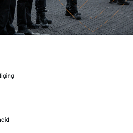
iging
heid