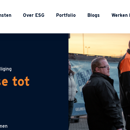
nsten
Over ESG
Portfolio
Blogs
Werken 
liging
e tot
emen