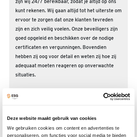
zijn wij 24/7 bereikbaar, zodat je altijd op ons
kunt rekenen. Wij gaan altijd tot het uiterste om
ervoor te zorgen dat onze klanten tevreden
zijn en zich veilig voelen. Onze beveiligers zijn
goed opgeleid en beschikken over de nodige
certificaten en vergunningen. Bovendien
hebben zij oog voor detail en weten zij hoe zij
adequaat moeten reageren op onverwachte
situaties.
ESG beveiligingsbedrijf in
Groningen
Deze website maakt gebruik van cookies
We gebruiken cookies om content en advertenties te
Zoek je naar een betrouwbare beveiligingspartner in
personaliseren, om functies voor social media te bieden