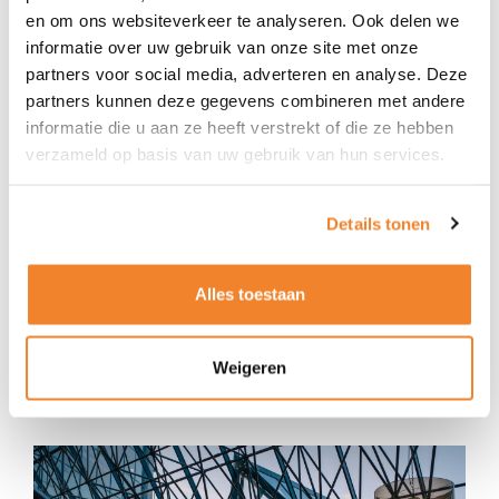
en om ons websiteverkeer te analyseren. Ook delen we
de provincie Groningen? Dan biedt Event Security
informatie over uw gebruik van onze site met onze
Group de oplossing. Met onze jarenlange ervaring in
partners voor social media, adverteren en analyse. Deze
de beveiligingsbranche en ons team van experts
partners kunnen deze gegevens combineren met andere
staan wij klaar om jouw evenement of bedrijf te
informatie die u aan ze heeft verstrekt of die ze hebben
verzameld op basis van uw gebruik van hun services.
beveiligen. Of het nu gaat om een groot
muziekfestival, een kleinschalig bedrijfsevenement
of een beveiligingsplan voor een overheidsinstantie,
Details tonen
bij Event Security Group ben je aan het juiste adres.
Alles toestaan
Neem
contact
met ons op of vraag een
offerte
aan!
Weigeren
Contact opnemen
Offerte aanvragen