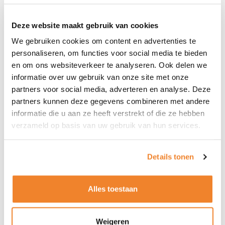
verschillende locaties. In tegenstelling tot andere
Deze website maakt gebruik van cookies
banen, is er dus veel afwisseling in met wie, waar en
wanneer je werkt. Je moet het leuk vinden om een
We gebruiken cookies om content en advertenties te
personaliseren, om functies voor social media te bieden
veilige sfeer te verzorgen om te werken in de
en om ons websiteverkeer te analyseren. Ook delen we
beveiliging. Je werkt nauw samen met mensen en
informatie over uw gebruik van onze site met onze
het is van belang dat op elkaar kunt bouwen.
partners voor social media, adverteren en analyse. Deze
Communicatief sterk zijn en de Nederlandse taal
partners kunnen deze gegevens combineren met andere
informatie die u aan ze heeft verstrekt of die ze hebben
beheersen zijn mooie eigenschappen om te hebben.
verzameld op basis van uw gebruik van hun services.
Diploma’s binnen de
Details tonen
security
Alles toestaan
Voordat je aan de slag kunt gaan als beveiliger, moet
je een diploma op zak hebben. Met de MBO 2 diploma
Weigeren
‘beveiliger’ is het al mogelijk om te werken bij een